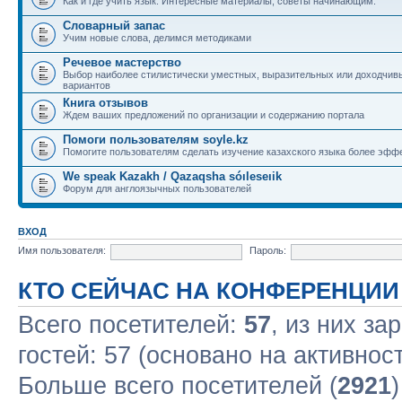
Как и где учить язык. Интересные материалы, советы начинающим.
Словарный запас
Учим новые слова, делимся методиками
Речевое мастерство
Выбор наиболее стилистически уместных, выразительных или доходчив
вариантов
Книга отзывов
Ждем ваших предложений по организации и содержанию портала
Помоги пользователям soyle.kz
Помогите пользователям сделать изучение казахского языка более эфф
We speak Kazakh / Qazaqsha sóıleseıik
Форум для англоязычных пользователей
ВХОД
Имя пользователя:
Пароль:
КТО СЕЙЧАС НА КОНФЕРЕНЦИИ
Всего посетителей:
57
, из них за
гостей: 57 (основано на активнос
Больше всего посетителей (
2921