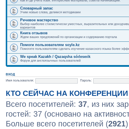
Как и где учить язык. Интересные материалы, советы начинающим.
Словарный запас
Учим новые слова, делимся методиками
Речевое мастерство
Выбор наиболее стилистически уместных, выразительных или доходчив
вариантов
Книга отзывов
Ждем ваших предложений по организации и содержанию портала
Помоги пользователям soyle.kz
Помогите пользователям сделать изучение казахского языка более эфф
We speak Kazakh / Qazaqsha sóıleseıik
Форум для англоязычных пользователей
ВХОД
Имя пользователя:
Пароль:
КТО СЕЙЧАС НА КОНФЕРЕНЦИИ
Всего посетителей:
37
, из них за
гостей: 37 (основано на активнос
Больше всего посетителей (
2921