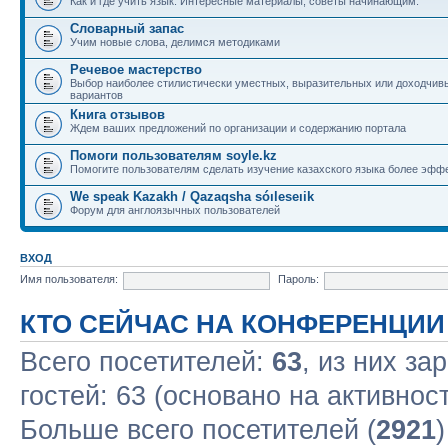
Как и где учить язык. Интересные материалы, советы начинающим.
Словарный запас
Учим новые слова, делимся методиками
Речевое мастерство
Выбор наиболее стилистически уместных, выразительных или доходчив
вариантов
Книга отзывов
Ждем ваших предложений по организации и содержанию портала
Помоги пользователям soyle.kz
Помогите пользователям сделать изучение казахского языка более эфф
We speak Kazakh / Qazaqsha sóıleseıik
Форум для англоязычных пользователей
ВХОД
Имя пользователя:
Пароль:
КТО СЕЙЧАС НА КОНФЕРЕНЦИИ
Всего посетителей:
63
, из них за
гостей: 63 (основано на активнос
Больше всего посетителей (
2921