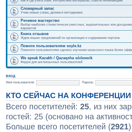
Как и где учить язык. Интересные материалы, советы начинающим.
Словарный запас
Учим новые слова, делимся методиками
Речевое мастерство
Выбор наиболее стилистически уместных, выразительных или доходчив
вариантов
Книга отзывов
Ждем ваших предложений по организации и содержанию портала
Помоги пользователям soyle.kz
Помогите пользователям сделать изучение казахского языка более эфф
We speak Kazakh / Qazaqsha sóıleseıik
Форум для англоязычных пользователей
ВХОД
Имя пользователя:
Пароль:
КТО СЕЙЧАС НА КОНФЕРЕНЦИИ
Всего посетителей:
25
, из них за
гостей: 25 (основано на активнос
Больше всего посетителей (
2921