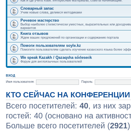
Как и где учить язык. Интересные материалы, советы начинающим.
Словарный запас
Учим новые слова, делимся методиками
Речевое мастерство
Выбор наиболее стилистически уместных, выразительных или доходчив
вариантов
Книга отзывов
Ждем ваших предложений по организации и содержанию портала
Помоги пользователям soyle.kz
Помогите пользователям сделать изучение казахского языка более эфф
We speak Kazakh / Qazaqsha sóıleseıik
Форум для англоязычных пользователей
ВХОД
Имя пользователя:
Пароль:
КТО СЕЙЧАС НА КОНФЕРЕНЦИИ
Всего посетителей:
40
, из них за
гостей: 40 (основано на активнос
Больше всего посетителей (
2921