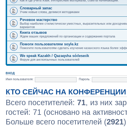
Как и где учить язык. Интересные материалы, советы начинающим.
Словарный запас
Учим новые слова, делимся методиками
Речевое мастерство
Выбор наиболее стилистически уместных, выразительных или доходчив
вариантов
Книга отзывов
Ждем ваших предложений по организации и содержанию портала
Помоги пользователям soyle.kz
Помогите пользователям сделать изучение казахского языка более эфф
We speak Kazakh / Qazaqsha sóıleseıik
Форум для англоязычных пользователей
ВХОД
Имя пользователя:
Пароль:
КТО СЕЙЧАС НА КОНФЕРЕНЦИИ
Всего посетителей:
71
, из них за
гостей: 71 (основано на активнос
Больше всего посетителей (
2921