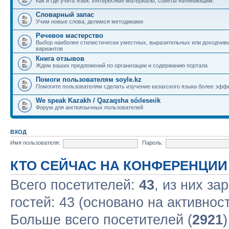
Как и где учить язык. Интересные материалы, советы начинающим.
Словарный запас
Учим новые слова, делимся методиками
Речевое мастерство
Выбор наиболее стилистически уместных, выразительных или доходчив
вариантов
Книга отзывов
Ждем ваших предложений по организации и содержанию портала
Помоги пользователям soyle.kz
Помогите пользователям сделать изучение казахского языка более эфф
We speak Kazakh / Qazaqsha sóıleseıik
Форум для англоязычных пользователей
ВХОД
Имя пользователя:
Пароль:
КТО СЕЙЧАС НА КОНФЕРЕНЦИИ
Всего посетителей:
43
, из них за
гостей: 43 (основано на активнос
Больше всего посетителей (
2921