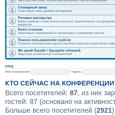
Как и где учить язык. Интересные материалы, советы начинающим.
Словарный запас
Учим новые слова, делимся методиками
Речевое мастерство
Выбор наиболее стилистически уместных, выразительных или доходчив
вариантов
Книга отзывов
Ждем ваших предложений по организации и содержанию портала
Помоги пользователям soyle.kz
Помогите пользователям сделать изучение казахского языка более эфф
We speak Kazakh / Qazaqsha sóıleseıik
Форум для англоязычных пользователей
ВХОД
Имя пользователя:
Пароль:
КТО СЕЙЧАС НА КОНФЕРЕНЦИИ
Всего посетителей:
87
, из них за
гостей: 87 (основано на активнос
Больше всего посетителей (
2921