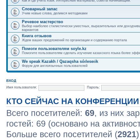
Как и где учить язык. Интересные материалы, советы начинающим.
Словарный запас
Учим новые слова, делимся методиками
Речевое мастерство
Выбор наиболее стилистически уместных, выразительных или доходчив
вариантов
Книга отзывов
Ждем ваших предложений по организации и содержанию портала
Помоги пользователям soyle.kz
Помогите пользователям сделать изучение казахского языка более эфф
We speak Kazakh / Qazaqsha sóıleseıik
Форум для англоязычных пользователей
ВХОД
Имя пользователя:
Пароль:
КТО СЕЙЧАС НА КОНФЕРЕНЦИИ
Всего посетителей:
69
, из них за
гостей: 69 (основано на активнос
Больше всего посетителей (
2921