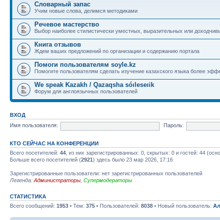
Словарный запас
Учим новые слова, делимся методиками
Речевое мастерство
Выбор наиболее стилистически уместных, выразительных или доходчив
Книга отзывов
Ждем ваших предложений по организации и содержанию портала
Помоги пользователям soyle.kz
Помогите пользователям сделать изучение казахского языка более эфф
We speak Kazakh / Qazaqsha sóıleseıik
Форум для англоязычных пользователей
ВХОД
Имя пользователя:
Пароль:
КТО СЕЙЧАС НА КОНФЕРЕНЦИИ
Всего посетителей:
44
, из них зарегистрированных: 0, скрытых: 0 и гостей: 44 (ос
Больше всего посетителей (
2921
) здесь было 23 мар 2026, 17:16
Зарегистрированные пользователи: нет зарегистрированных пользователей
Легенда:
Администраторы
,
Супермодераторы
СТАТИСТИКА
Всего сообщений:
1953
• Тем:
375
• Пользователей:
8038
• Новый пользователь:
Ал