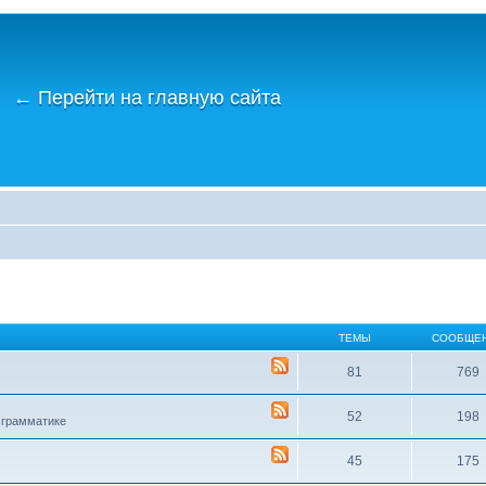
←
Перейти на главную сайта
ТЕМЫ
СООБЩЕ
81
769
52
198
 грамматике
45
175