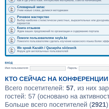
Как и где учить язык. Интересные материалы, советы начинающим.
Словарный запас
Учим новые слова, делимся методиками
Речевое мастерство
Выбор наиболее стилистически уместных, выразительных или доходчив
вариантов
Книга отзывов
Ждем ваших предложений по организации и содержанию портала
Помоги пользователям soyle.kz
Помогите пользователям сделать изучение казахского языка более эфф
We speak Kazakh / Qazaqsha sóıleseıik
Форум для англоязычных пользователей
ВХОД
Имя пользователя:
Пароль:
КТО СЕЙЧАС НА КОНФЕРЕНЦИИ
Всего посетителей:
57
, из них за
гостей: 57 (основано на активнос
Больше всего посетителей (
2921