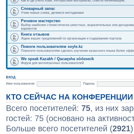
Как и где учить язык. Интересные материалы, советы начинающим.
Словарный запас
Учим новые слова, делимся методиками
Речевое мастерство
Выбор наиболее стилистически уместных, выразительных или доходчив
вариантов
Книга отзывов
Ждем ваших предложений по организации и содержанию портала
Помоги пользователям soyle.kz
Помогите пользователям сделать изучение казахского языка более эфф
We speak Kazakh / Qazaqsha sóıleseıik
Форум для англоязычных пользователей
ВХОД
Имя пользователя:
Пароль:
КТО СЕЙЧАС НА КОНФЕРЕНЦИИ
Всего посетителей:
75
, из них за
гостей: 75 (основано на активнос
Больше всего посетителей (
2921