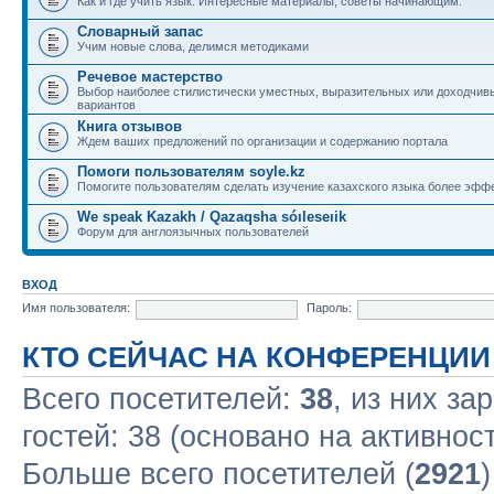
Как и где учить язык. Интересные материалы, советы начинающим.
Словарный запас
Учим новые слова, делимся методиками
Речевое мастерство
Выбор наиболее стилистически уместных, выразительных или доходчив
вариантов
Книга отзывов
Ждем ваших предложений по организации и содержанию портала
Помоги пользователям soyle.kz
Помогите пользователям сделать изучение казахского языка более эфф
We speak Kazakh / Qazaqsha sóıleseıik
Форум для англоязычных пользователей
ВХОД
Имя пользователя:
Пароль:
КТО СЕЙЧАС НА КОНФЕРЕНЦИИ
Всего посетителей:
38
, из них за
гостей: 38 (основано на активнос
Больше всего посетителей (
2921