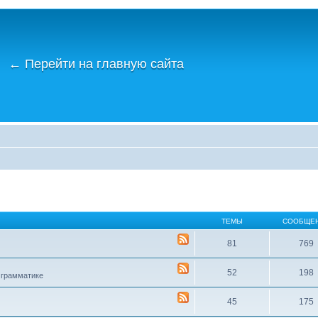
←
Перейти на главную сайта
ТЕМЫ
СООБЩЕ
81
769
52
198
 грамматике
45
175