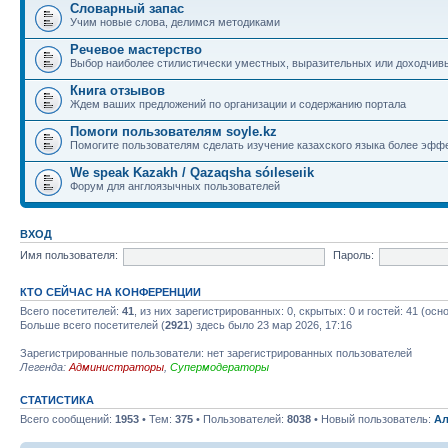
Словарный запас
Учим новые слова, делимся методиками
Речевое мастерство
Выбор наиболее стилистически уместных, выразительных или доходчив
Книга отзывов
Ждем ваших предложений по организации и содержанию портала
Помоги пользователям soyle.kz
Помогите пользователям сделать изучение казахского языка более эфф
We speak Kazakh / Qazaqsha sóıleseıik
Форум для англоязычных пользователей
ВХОД
Имя пользователя:
Пароль:
КТО СЕЙЧАС НА КОНФЕРЕНЦИИ
Всего посетителей:
41
, из них зарегистрированных: 0, скрытых: 0 и гостей: 41 (ос
Больше всего посетителей (
2921
) здесь было 23 мар 2026, 17:16
Зарегистрированные пользователи: нет зарегистрированных пользователей
Легенда:
Администраторы
,
Супермодераторы
СТАТИСТИКА
Всего сообщений:
1953
• Тем:
375
• Пользователей:
8038
• Новый пользователь:
Ал