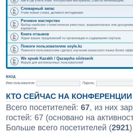
Как и где учить язык. Интересные материалы, советы начинающим.
Словарный запас
Учим новые слова, делимся методиками
Речевое мастерство
Выбор наиболее стилистически уместных, выразительных или доходчив
вариантов
Книга отзывов
Ждем ваших предложений по организации и содержанию портала
Помоги пользователям soyle.kz
Помогите пользователям сделать изучение казахского языка более эфф
We speak Kazakh / Qazaqsha sóıleseıik
Форум для англоязычных пользователей
ВХОД
Имя пользователя:
Пароль:
КТО СЕЙЧАС НА КОНФЕРЕНЦИИ
Всего посетителей:
67
, из них за
гостей: 67 (основано на активнос
Больше всего посетителей (
2921