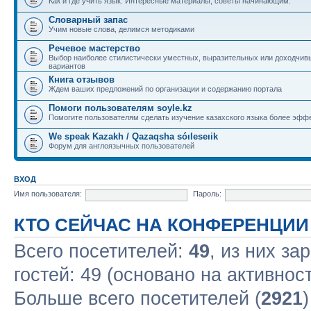
Как и где учить язык. Интересные материалы, советы начинающим.
Словарный запас
Учим новые слова, делимся методиками
Речевое мастерство
Выбор наиболее стилистически уместных, выразительных или доходчив
вариантов
Книга отзывов
Ждем ваших предложений по организации и содержанию портала
Помоги пользователям soyle.kz
Помогите пользователям сделать изучение казахского языка более эфф
We speak Kazakh / Qazaqsha sóıleseıik
Форум для англоязычных пользователей
ВХОД
Имя пользователя:
Пароль:
КТО СЕЙЧАС НА КОНФЕРЕНЦИИ
Всего посетителей:
49
, из них за
гостей: 49 (основано на активнос
Больше всего посетителей (
2921