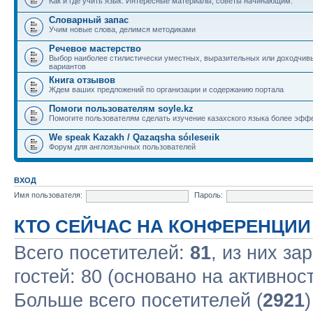
Как и где учить язык. Интересные материалы, советы начинающим.
Словарный запас
Учим новые слова, делимся методиками
Речевое мастерство
Выбор наиболее стилистически уместных, выразительных или доходчив
вариантов
Книга отзывов
Ждем ваших предложений по организации и содержанию портала
Помоги пользователям soyle.kz
Помогите пользователям сделать изучение казахского языка более эфф
We speak Kazakh / Qazaqsha sóıleseıik
Форум для англоязычных пользователей
ВХОД
Имя пользователя:
Пароль:
КТО СЕЙЧАС НА КОНФЕРЕНЦИИ
Всего посетителей:
81
, из них за
гостей: 80 (основано на активнос
Больше всего посетителей (
2921