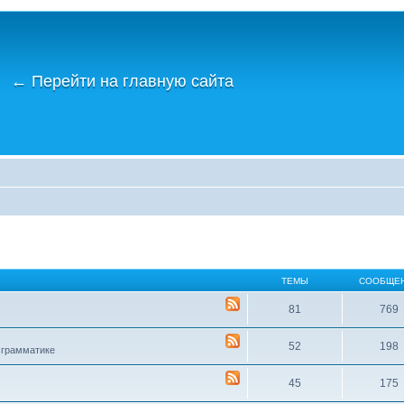
←
Перейти на главную сайта
ТЕМЫ
СООБЩЕ
81
769
52
198
 грамматике
45
175