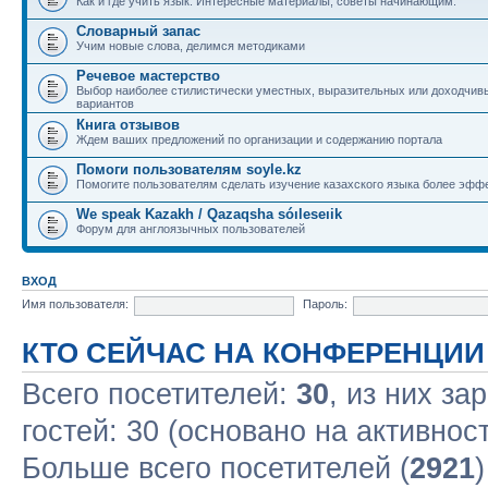
Как и где учить язык. Интересные материалы, советы начинающим.
Словарный запас
Учим новые слова, делимся методиками
Речевое мастерство
Выбор наиболее стилистически уместных, выразительных или доходчив
вариантов
Книга отзывов
Ждем ваших предложений по организации и содержанию портала
Помоги пользователям soyle.kz
Помогите пользователям сделать изучение казахского языка более эфф
We speak Kazakh / Qazaqsha sóıleseıik
Форум для англоязычных пользователей
ВХОД
Имя пользователя:
Пароль:
КТО СЕЙЧАС НА КОНФЕРЕНЦИИ
Всего посетителей:
30
, из них за
гостей: 30 (основано на активнос
Больше всего посетителей (
2921