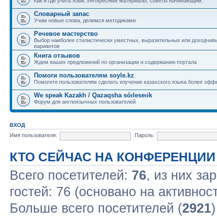
Как и где учить язык. Интересные материалы, советы начинающим.
Словарный запас
Учим новые слова, делимся методиками
Речевое мастерство
Выбор наиболее стилистически уместных, выразительных или доходчив
вариантов
Книга отзывов
Ждем ваших предложений по организации и содержанию портала
Помоги пользователям soyle.kz
Помогите пользователям сделать изучение казахского языка более эфф
We speak Kazakh / Qazaqsha sóıleseıik
Форум для англоязычных пользователей
ВХОД
Имя пользователя:
Пароль:
КТО СЕЙЧАС НА КОНФЕРЕНЦИИ
Всего посетителей:
76
, из них за
гостей: 76 (основано на активнос
Больше всего посетителей (
2921