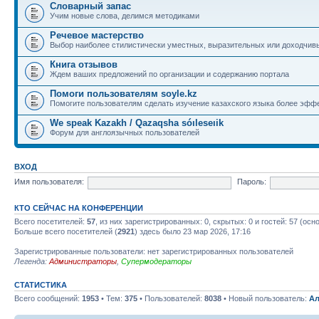
Словарный запас
Учим новые слова, делимся методиками
Речевое мастерство
Выбор наиболее стилистически уместных, выразительных или доходчив
Книга отзывов
Ждем ваших предложений по организации и содержанию портала
Помоги пользователям soyle.kz
Помогите пользователям сделать изучение казахского языка более эфф
We speak Kazakh / Qazaqsha sóıleseıik
Форум для англоязычных пользователей
ВХОД
Имя пользователя:
Пароль:
КТО СЕЙЧАС НА КОНФЕРЕНЦИИ
Всего посетителей:
57
, из них зарегистрированных: 0, скрытых: 0 и гостей: 57 (ос
Больше всего посетителей (
2921
) здесь было 23 мар 2026, 17:16
Зарегистрированные пользователи: нет зарегистрированных пользователей
Легенда:
Администраторы
,
Супермодераторы
СТАТИСТИКА
Всего сообщений:
1953
• Тем:
375
• Пользователей:
8038
• Новый пользователь:
Ал