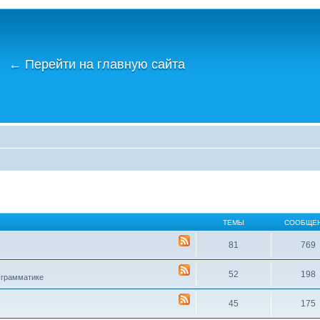
←
Перейти на главную сайта
ТЕМЫ
СООБЩЕ
81
769
52
198
 грамматике
45
175