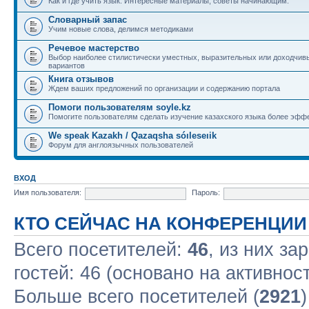
Как и где учить язык. Интересные материалы, советы начинающим.
Словарный запас
Учим новые слова, делимся методиками
Речевое мастерство
Выбор наиболее стилистически уместных, выразительных или доходчив
вариантов
Книга отзывов
Ждем ваших предложений по организации и содержанию портала
Помоги пользователям soyle.kz
Помогите пользователям сделать изучение казахского языка более эфф
We speak Kazakh / Qazaqsha sóıleseıik
Форум для англоязычных пользователей
ВХОД
Имя пользователя:
Пароль:
КТО СЕЙЧАС НА КОНФЕРЕНЦИИ
Всего посетителей:
46
, из них за
гостей: 46 (основано на активнос
Больше всего посетителей (
2921