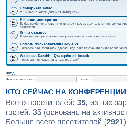
Как и где учить язык. Интересные материалы, советы начинающим.
Словарный запас
Учим новые слова, делимся методиками
Речевое мастерство
Выбор наиболее стилистически уместных, выразительных или доходчив
вариантов
Книга отзывов
Ждем ваших предложений по организации и содержанию портала
Помоги пользователям soyle.kz
Помогите пользователям сделать изучение казахского языка более эфф
We speak Kazakh / Qazaqsha sóıleseıik
Форум для англоязычных пользователей
ВХОД
Имя пользователя:
Пароль:
КТО СЕЙЧАС НА КОНФЕРЕНЦИИ
Всего посетителей:
35
, из них за
гостей: 35 (основано на активнос
Больше всего посетителей (
2921