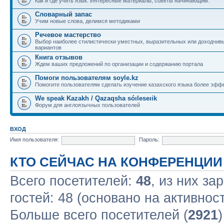
Как и где учить язык. Интересные материалы, советы начинающим.
Словарный запас
Учим новые слова, делимся методиками
Речевое мастерство
Выбор наиболее стилистически уместных, выразительных или доходчив
вариантов
Книга отзывов
Ждем ваших предложений по организации и содержанию портала
Помоги пользователям soyle.kz
Помогите пользователям сделать изучение казахского языка более эфф
We speak Kazakh / Qazaqsha sóıleseıik
Форум для англоязычных пользователей
ВХОД
Имя пользователя:
Пароль:
КТО СЕЙЧАС НА КОНФЕРЕНЦИИ
Всего посетителей:
48
, из них за
гостей: 48 (основано на активнос
Больше всего посетителей (
2921