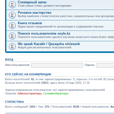
Словарный запас
Учим новые слова, делимся методиками
Речевое мастерство
Выбор наиболее стилистически уместных, выразительных или доходчив
Книга отзывов
Ждем ваших предложений по организации и содержанию портала
Помоги пользователям soyle.kz
Помогите пользователям сделать изучение казахского языка более эфф
We speak Kazakh / Qazaqsha sóıleseıik
Форум для англоязычных пользователей
ВХОД
Имя пользователя:
Пароль:
КТО СЕЙЧАС НА КОНФЕРЕНЦИИ
Всего посетителей:
82
, из них зарегистрированных: 0, скрытых: 0 и гостей: 82 (ос
Больше всего посетителей (
2921
) здесь было 23 мар 2026, 17:16
Зарегистрированные пользователи: нет зарегистрированных пользователей
Легенда:
Администраторы
,
Супермодераторы
СТАТИСТИКА
Всего сообщений:
1953
• Тем:
375
• Пользователей:
8038
• Новый пользователь:
Ал