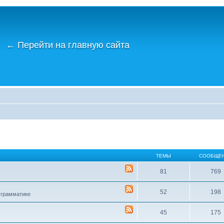
←
Перейти на главную сайта
ТЕМЫ
СООБЩЕ
81
769
52
198
 грамматике
45
175