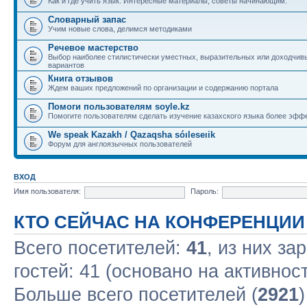
Как и где учить язык. Интересные материалы, советы начинающим.
Словарный запас
Учим новые слова, делимся методиками
Речевое мастерство
Выбор наиболее стилистически уместных, выразительных или доходчив
вариантов
Книга отзывов
Ждем ваших предложений по организации и содержанию портала
Помоги пользователям soyle.kz
Помогите пользователям сделать изучение казахского языка более эфф
We speak Kazakh / Qazaqsha sóıleseıik
Форум для англоязычных пользователей
ВХОД
Имя пользователя:
Пароль:
КТО СЕЙЧАС НА КОНФЕРЕНЦИИ
Всего посетителей:
41
, из них за
гостей: 41 (основано на активнос
Больше всего посетителей (
2921