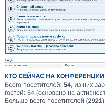
Как и где учить язык. Интересные материалы, советы начинающим.
Словарный запас
Учим новые слова, делимся методиками
Речевое мастерство
Выбор наиболее стилистически уместных, выразительных или доходчив
вариантов
Книга отзывов
Ждем ваших предложений по организации и содержанию портала
Помоги пользователям soyle.kz
Помогите пользователям сделать изучение казахского языка более эфф
We speak Kazakh / Qazaqsha sóıleseıik
Форум для англоязычных пользователей
ВХОД
Имя пользователя:
Пароль:
КТО СЕЙЧАС НА КОНФЕРЕНЦИИ
Всего посетителей:
54
, из них за
гостей: 54 (основано на активнос
Больше всего посетителей (
2921