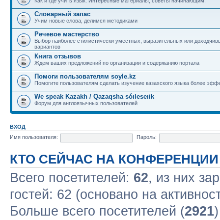
Как и где учить язык. Интересные материалы, советы начинающим.
Словарный запас
Учим новые слова, делимся методиками
Речевое мастерство
Выбор наиболее стилистически уместных, выразительных или доходчив
вариантов
Книга отзывов
Ждем ваших предложений по организации и содержанию портала
Помоги пользователям soyle.kz
Помогите пользователям сделать изучение казахского языка более эфф
We speak Kazakh / Qazaqsha sóıleseıik
Форум для англоязычных пользователей
ВХОД
Имя пользователя:
Пароль:
КТО СЕЙЧАС НА КОНФЕРЕНЦИИ
Всего посетителей:
62
, из них за
гостей: 62 (основано на активнос
Больше всего посетителей (
2921