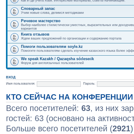
Как и где учить язык. Интересные материалы, советы начинающим.
Словарный запас
Учим новые слова, делимся методиками
Речевое мастерство
Выбор наиболее стилистически уместных, выразительных или доходчив
вариантов
Книга отзывов
Ждем ваших предложений по организации и содержанию портала
Помоги пользователям soyle.kz
Помогите пользователям сделать изучение казахского языка более эфф
We speak Kazakh / Qazaqsha sóıleseıik
Форум для англоязычных пользователей
ВХОД
Имя пользователя:
Пароль:
КТО СЕЙЧАС НА КОНФЕРЕНЦИИ
Всего посетителей:
63
, из них за
гостей: 63 (основано на активнос
Больше всего посетителей (
2921