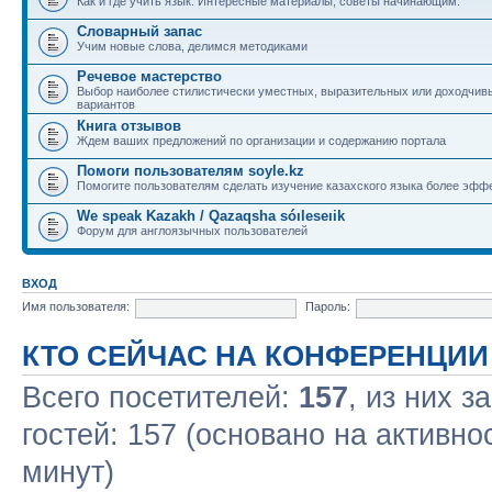
Как и где учить язык. Интересные материалы, советы начинающим.
Словарный запас
Учим новые слова, делимся методиками
Речевое мастерство
Выбор наиболее стилистически уместных, выразительных или доходчив
вариантов
Книга отзывов
Ждем ваших предложений по организации и содержанию портала
Помоги пользователям soyle.kz
Помогите пользователям сделать изучение казахского языка более эфф
We speak Kazakh / Qazaqsha sóıleseıik
Форум для англоязычных пользователей
ВХОД
Имя пользователя:
Пароль:
КТО СЕЙЧАС НА КОНФЕРЕНЦИИ
Всего посетителей:
157
, из них з
гостей: 157 (основано на активно
минут)