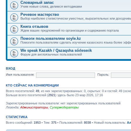
Словарный запас
Учим новые слова, делимся методиками
Речевое мастерство
Выбор наиболее стилистически уместных, выразительных или доходчив
Книга отзывов
Ждем ваших предложений по организации и содержанию портала
Помоги пользователям soyle.kz
Помогите пользователям сделать изучение казахского языка более эфф
We speak Kazakh / Qazaqsha sóıleseıik
Форум для англоязычных пользователей
ВХОД
Имя пользователя:
Пароль:
КТО СЕЙЧАС НА КОНФЕРЕНЦИИ
Всего посетителей:
49
, из них зарегистрированных: 0, скрытых: 0 и гостей: 49 (ос
Больше всего посетителей (
2921
) здесь было 23 мар 2026, 17:16
Зарегистрированные пользователи: нет зарегистрированных пользователей
Легенда:
Администраторы
,
Супермодераторы
СТАТИСТИКА
Всего сообщений:
1953
• Тем:
375
• Пользователей:
8038
• Новый пользователь:
Ал