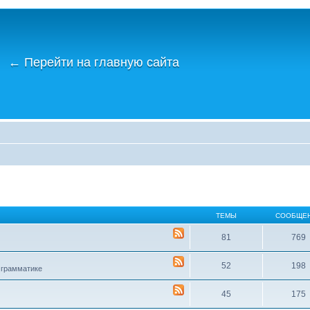
←
Перейти на главную сайта
ТЕМЫ
СООБЩЕ
81
769
52
198
 грамматике
45
175