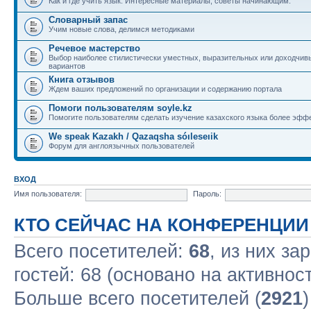
Как и где учить язык. Интересные материалы, советы начинающим.
Словарный запас
Учим новые слова, делимся методиками
Речевое мастерство
Выбор наиболее стилистически уместных, выразительных или доходчив
вариантов
Книга отзывов
Ждем ваших предложений по организации и содержанию портала
Помоги пользователям soyle.kz
Помогите пользователям сделать изучение казахского языка более эфф
We speak Kazakh / Qazaqsha sóıleseıik
Форум для англоязычных пользователей
ВХОД
Имя пользователя:
Пароль:
КТО СЕЙЧАС НА КОНФЕРЕНЦИИ
Всего посетителей:
68
, из них за
гостей: 68 (основано на активнос
Больше всего посетителей (
2921