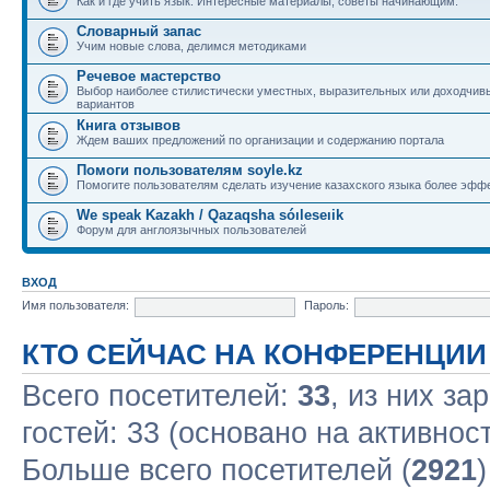
Как и где учить язык. Интересные материалы, советы начинающим.
Словарный запас
Учим новые слова, делимся методиками
Речевое мастерство
Выбор наиболее стилистически уместных, выразительных или доходчив
вариантов
Книга отзывов
Ждем ваших предложений по организации и содержанию портала
Помоги пользователям soyle.kz
Помогите пользователям сделать изучение казахского языка более эфф
We speak Kazakh / Qazaqsha sóıleseıik
Форум для англоязычных пользователей
ВХОД
Имя пользователя:
Пароль:
КТО СЕЙЧАС НА КОНФЕРЕНЦИИ
Всего посетителей:
33
, из них за
гостей: 33 (основано на активнос
Больше всего посетителей (
2921