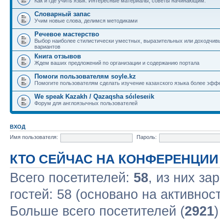
Как и где учить язык. Интересные материалы, советы начинающим.
Словарный запас
Учим новые слова, делимся методиками
Речевое мастерство
Выбор наиболее стилистически уместных, выразительных или доходчив
вариантов
Книга отзывов
Ждем ваших предложений по организации и содержанию портала
Помоги пользователям soyle.kz
Помогите пользователям сделать изучение казахского языка более эфф
We speak Kazakh / Qazaqsha sóıleseıik
Форум для англоязычных пользователей
ВХОД
Имя пользователя:
Пароль:
КТО СЕЙЧАС НА КОНФЕРЕНЦИИ
Всего посетителей:
58
, из них за
гостей: 58 (основано на активнос
Больше всего посетителей (
2921