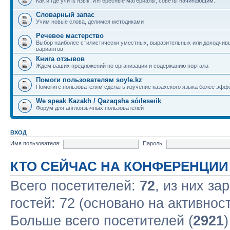
Как и где учить язык. Интересные материалы, советы начинающим.
Словарный запас
Учим новые слова, делимся методиками
Речевое мастерство
Выбор наиболее стилистически уместных, выразительных или доходчив
вариантов
Книга отзывов
Ждем ваших предложений по организации и содержанию портала
Помоги пользователям soyle.kz
Помогите пользователям сделать изучение казахского языка более эфф
We speak Kazakh / Qazaqsha sóıleseıik
Форум для англоязычных пользователей
ВХОД
Имя пользователя:
Пароль:
КТО СЕЙЧАС НА КОНФЕРЕНЦИИ
Всего посетителей:
72
, из них за
гостей: 72 (основано на активнос
Больше всего посетителей (
2921