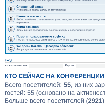
Как и где учить язык. Интересные материалы, советы начинающим.
Словарный запас
Учим новые слова, делимся методиками
Речевое мастерство
Выбор наиболее стилистически уместных, выразительных или доходчив
вариантов
Книга отзывов
Ждем ваших предложений по организации и содержанию портала
Помоги пользователям soyle.kz
Помогите пользователям сделать изучение казахского языка более эфф
We speak Kazakh / Qazaqsha sóıleseıik
Форум для англоязычных пользователей
ВХОД
Имя пользователя:
Пароль:
КТО СЕЙЧАС НА КОНФЕРЕНЦИИ
Всего посетителей:
55
, из них за
гостей: 55 (основано на активнос
Больше всего посетителей (
2921