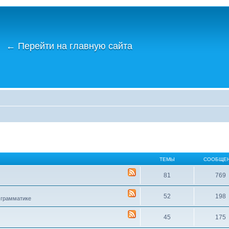
←
Перейти на главную сайта
ТЕМЫ
СООБЩЕ
81
769
52
198
 грамматике
45
175