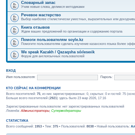
Словарный запас
Учим новые слова, делимся методиками
Речевое мастерство
Выбор наиболее стилистически уместных, выразительных или доходчив
Книга отзывов
Ждем ваших предложений по организации и содержанию портала
Помоги пользователям soyle.kz
Помогите пользователям сделать изучение казахского языка более эфф
We speak Kazakh / Qazaqsha sóıleseıik
Форум для англоязычных пользователей
ВХОД
Имя пользователя:
Пароль:
КТО СЕЙЧАС НА КОНФЕРЕНЦИИ
Всего посетителей:
75
, из них зарегистрированных: 0, скрытых: 0 и гостей: 75 (ос
Больше всего посетителей (
2921
) здесь было 23 мар 2026, 17:16
Зарегистрированные пользователи: нет зарегистрированных пользователей
Легенда:
Администраторы
,
Супермодераторы
СТАТИСТИКА
Всего сообщений:
1953
• Тем:
375
• Пользователей:
8038
• Новый пользователь:
Ал