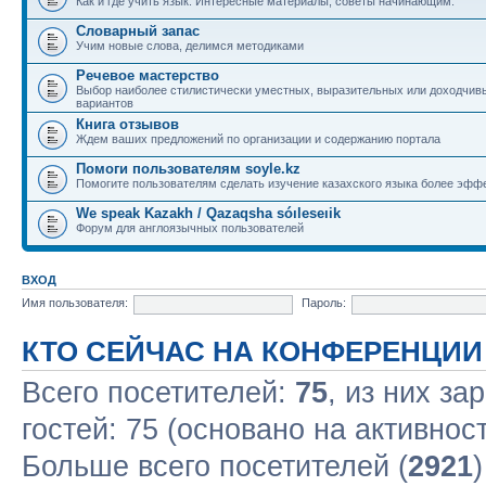
Как и где учить язык. Интересные материалы, советы начинающим.
Словарный запас
Учим новые слова, делимся методиками
Речевое мастерство
Выбор наиболее стилистически уместных, выразительных или доходчив
вариантов
Книга отзывов
Ждем ваших предложений по организации и содержанию портала
Помоги пользователям soyle.kz
Помогите пользователям сделать изучение казахского языка более эфф
We speak Kazakh / Qazaqsha sóıleseıik
Форум для англоязычных пользователей
ВХОД
Имя пользователя:
Пароль:
КТО СЕЙЧАС НА КОНФЕРЕНЦИИ
Всего посетителей:
75
, из них за
гостей: 75 (основано на активнос
Больше всего посетителей (
2921