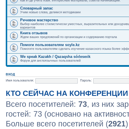
Как и где учить язык. Интересные материалы, советы начинающим.
Словарный запас
Учим новые слова, делимся методиками
Речевое мастерство
Выбор наиболее стилистически уместных, выразительных или доходчив
вариантов
Книга отзывов
Ждем ваших предложений по организации и содержанию портала
Помоги пользователям soyle.kz
Помогите пользователям сделать изучение казахского языка более эфф
We speak Kazakh / Qazaqsha sóıleseıik
Форум для англоязычных пользователей
ВХОД
Имя пользователя:
Пароль:
КТО СЕЙЧАС НА КОНФЕРЕНЦИИ
Всего посетителей:
73
, из них за
гостей: 73 (основано на активнос
Больше всего посетителей (
2921