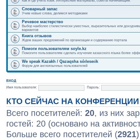
Как и где учить язык. Интересные материалы, советы начинающим.
Словарный запас
Учим новые слова, делимся методиками
Речевое мастерство
Выбор наиболее стилистически уместных, выразительных или доходчив
вариантов
Книга отзывов
Ждем ваших предложений по организации и содержанию портала
Помоги пользователям soyle.kz
Помогите пользователям сделать изучение казахского языка более эфф
We speak Kazakh / Qazaqsha sóıleseıik
Форум для англоязычных пользователей
ВХОД
Имя пользователя:
Пароль:
КТО СЕЙЧАС НА КОНФЕРЕНЦИИ
Всего посетителей:
20
, из них за
гостей: 20 (основано на активнос
Больше всего посетителей (
2921