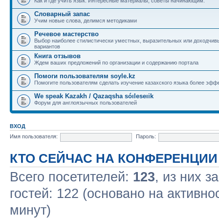
Как и где учить язык. Интересные материалы, советы начинающим.
Словарный запас
Учим новые слова, делимся методиками
Речевое мастерство
Выбор наиболее стилистически уместных, выразительных или доходчив
вариантов
Книга отзывов
Ждем ваших предложений по организации и содержанию портала
Помоги пользователям soyle.kz
Помогите пользователям сделать изучение казахского языка более эфф
We speak Kazakh / Qazaqsha sóıleseıik
Форум для англоязычных пользователей
ВХОД
Имя пользователя:
Пароль:
КТО СЕЙЧАС НА КОНФЕРЕНЦИИ
Всего посетителей:
123
, из них з
гостей: 122 (основано на активно
минут)