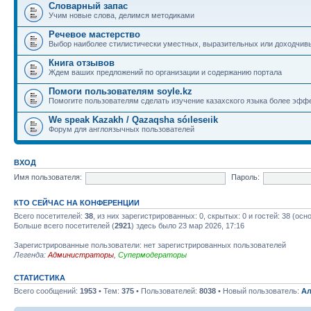
Словарный запас
Учим новые слова, делимся методиками
Речевое мастерство
Выбор наиболее стилистически уместных, выразительных или доходчив
Книга отзывов
Ждем ваших предложений по организации и содержанию портала
Помоги пользователям soyle.kz
Помогите пользователям сделать изучение казахского языка более эфф
We speak Kazakh / Qazaqsha sóıleseıik
Форум для англоязычных пользователей
ВХОД
Имя пользователя:
Пароль:
КТО СЕЙЧАС НА КОНФЕРЕНЦИИ
Всего посетителей:
38
, из них зарегистрированных: 0, скрытых: 0 и гостей: 38 (ос
Больше всего посетителей (
2921
) здесь было 23 мар 2026, 17:16
Зарегистрированные пользователи: нет зарегистрированных пользователей
Легенда:
Администраторы
,
Супермодераторы
СТАТИСТИКА
Всего сообщений:
1953
• Тем:
375
• Пользователей:
8038
• Новый пользователь:
Ал