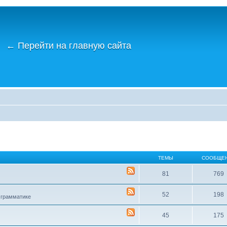
←
Перейти на главную сайта
ТЕМЫ
СООБЩЕ
81
769
52
198
 грамматике
45
175