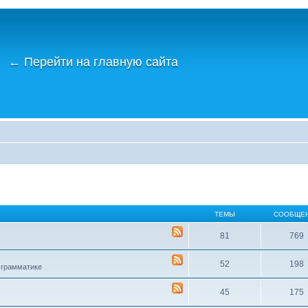
←
Перейти на главную сайта
ТЕМЫ
СООБЩЕ
81
769
52
198
 грамматике
45
175