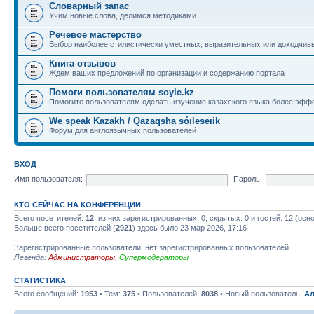
Словарный запас
Учим новые слова, делимся методиками
Речевое мастерство
Выбор наиболее стилистически уместных, выразительных или доходчив
Книга отзывов
Ждем ваших предложений по организации и содержанию портала
Помоги пользователям soyle.kz
Помогите пользователям сделать изучение казахского языка более эфф
We speak Kazakh / Qazaqsha sóıleseıik
Форум для англоязычных пользователей
ВХОД
Имя пользователя:
Пароль:
КТО СЕЙЧАС НА КОНФЕРЕНЦИИ
Всего посетителей:
12
, из них зарегистрированных: 0, скрытых: 0 и гостей: 12 (ос
Больше всего посетителей (
2921
) здесь было 23 мар 2026, 17:16
Зарегистрированные пользователи: нет зарегистрированных пользователей
Легенда:
Администраторы
,
Супермодераторы
СТАТИСТИКА
Всего сообщений:
1953
• Тем:
375
• Пользователей:
8038
• Новый пользователь:
Ал