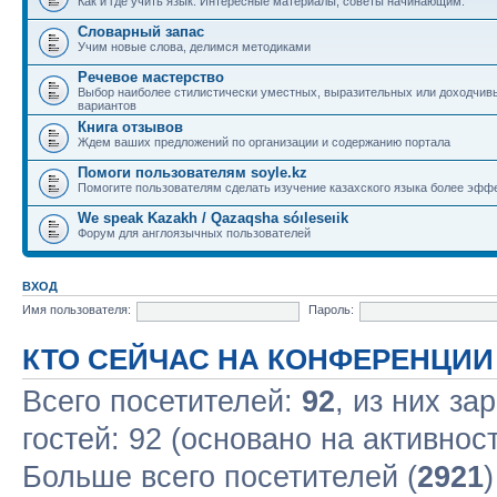
Как и где учить язык. Интересные материалы, советы начинающим.
Словарный запас
Учим новые слова, делимся методиками
Речевое мастерство
Выбор наиболее стилистически уместных, выразительных или доходчив
вариантов
Книга отзывов
Ждем ваших предложений по организации и содержанию портала
Помоги пользователям soyle.kz
Помогите пользователям сделать изучение казахского языка более эфф
We speak Kazakh / Qazaqsha sóıleseıik
Форум для англоязычных пользователей
ВХОД
Имя пользователя:
Пароль:
КТО СЕЙЧАС НА КОНФЕРЕНЦИИ
Всего посетителей:
92
, из них за
гостей: 92 (основано на активнос
Больше всего посетителей (
2921