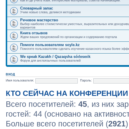
Как и где учить язык. Интересные материалы, советы начинающим.
Словарный запас
Учим новые слова, делимся методиками
Речевое мастерство
Выбор наиболее стилистически уместных, выразительных или доходчив
вариантов
Книга отзывов
Ждем ваших предложений по организации и содержанию портала
Помоги пользователям soyle.kz
Помогите пользователям сделать изучение казахского языка более эфф
We speak Kazakh / Qazaqsha sóıleseıik
Форум для англоязычных пользователей
ВХОД
Имя пользователя:
Пароль:
КТО СЕЙЧАС НА КОНФЕРЕНЦИИ
Всего посетителей:
45
, из них за
гостей: 44 (основано на активнос
Больше всего посетителей (
2921