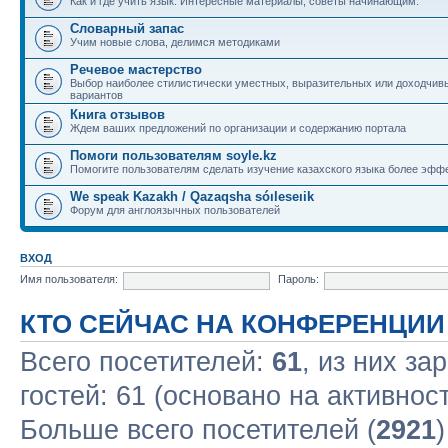
Как и где учить язык. Интересные материалы, советы начинающим.
Словарный запас
Учим новые слова, делимся методиками
Речевое мастерство
Выбор наиболее стилистически уместных, выразительных или доходчив
вариантов
Книга отзывов
Ждем ваших предложений по организации и содержанию портала
Помоги пользователям soyle.kz
Помогите пользователям сделать изучение казахского языка более эфф
We speak Kazakh / Qazaqsha sóıleseıik
Форум для англоязычных пользователей
ВХОД
Имя пользователя:
Пароль:
КТО СЕЙЧАС НА КОНФЕРЕНЦИИ
Всего посетителей:
61
, из них за
гостей: 61 (основано на активнос
Больше всего посетителей (
2921