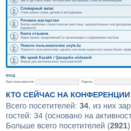
Как и где учить язык. Интересные материалы, советы начинающим.
Словарный запас
Учим новые слова, делимся методиками
Речевое мастерство
Выбор наиболее стилистически уместных, выразительных или доходчив
вариантов
Книга отзывов
Ждем ваших предложений по организации и содержанию портала
Помоги пользователям soyle.kz
Помогите пользователям сделать изучение казахского языка более эфф
We speak Kazakh / Qazaqsha sóıleseıik
Форум для англоязычных пользователей
ВХОД
Имя пользователя:
Пароль:
КТО СЕЙЧАС НА КОНФЕРЕНЦИИ
Всего посетителей:
34
, из них за
гостей: 34 (основано на активнос
Больше всего посетителей (
2921