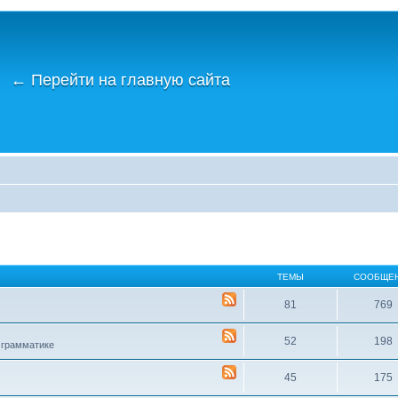
←
Перейти на главную сайта
ТЕМЫ
СООБЩЕ
81
769
52
198
 грамматике
45
175