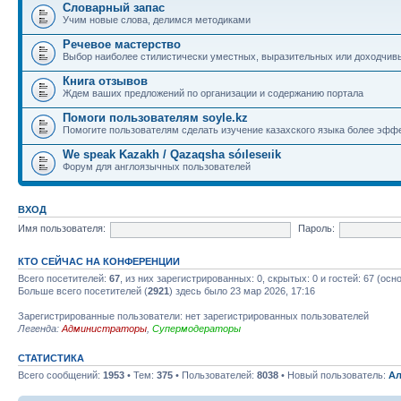
Словарный запас
Учим новые слова, делимся методиками
Речевое мастерство
Выбор наиболее стилистически уместных, выразительных или доходчив
Книга отзывов
Ждем ваших предложений по организации и содержанию портала
Помоги пользователям soyle.kz
Помогите пользователям сделать изучение казахского языка более эфф
We speak Kazakh / Qazaqsha sóıleseıik
Форум для англоязычных пользователей
ВХОД
Имя пользователя:
Пароль:
КТО СЕЙЧАС НА КОНФЕРЕНЦИИ
Всего посетителей:
67
, из них зарегистрированных: 0, скрытых: 0 и гостей: 67 (ос
Больше всего посетителей (
2921
) здесь было 23 мар 2026, 17:16
Зарегистрированные пользователи: нет зарегистрированных пользователей
Легенда:
Администраторы
,
Супермодераторы
СТАТИСТИКА
Всего сообщений:
1953
• Тем:
375
• Пользователей:
8038
• Новый пользователь:
Ал