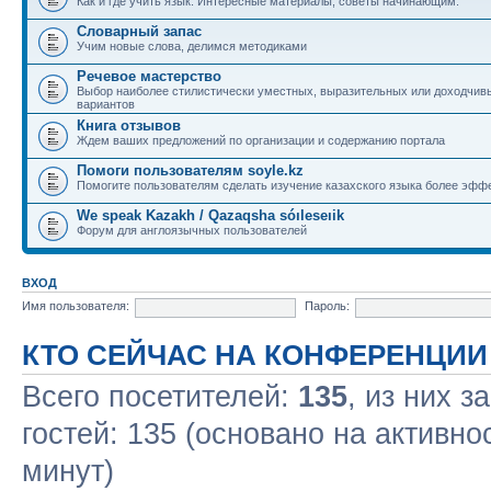
Как и где учить язык. Интересные материалы, советы начинающим.
Словарный запас
Учим новые слова, делимся методиками
Речевое мастерство
Выбор наиболее стилистически уместных, выразительных или доходчив
вариантов
Книга отзывов
Ждем ваших предложений по организации и содержанию портала
Помоги пользователям soyle.kz
Помогите пользователям сделать изучение казахского языка более эфф
We speak Kazakh / Qazaqsha sóıleseıik
Форум для англоязычных пользователей
ВХОД
Имя пользователя:
Пароль:
КТО СЕЙЧАС НА КОНФЕРЕНЦИИ
Всего посетителей:
135
, из них з
гостей: 135 (основано на активно
минут)