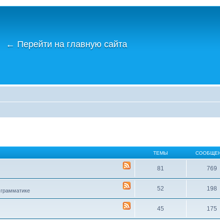
←
Перейти на главную сайта
ТЕМЫ
СООБЩЕ
81
769
52
198
 грамматике
45
175